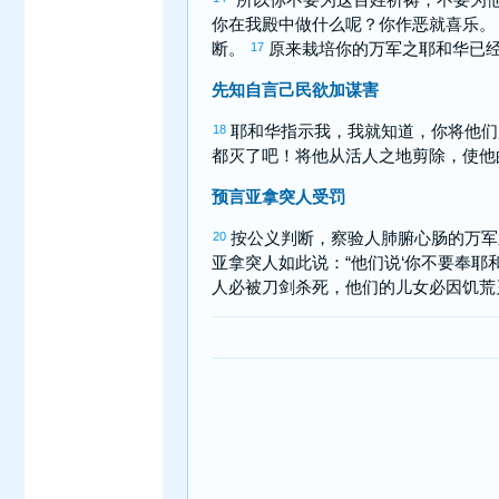
你在我殿中做什么呢？你作恶就喜乐
断。
原来栽培你的万军之耶和华已
17
先知自言己民欲加谋害
耶和华指示我，我就知道，你将他
18
都灭了吧！将他从活人之地剪除，使他
预言亚拿突人受罚
按公义判断，察验人肺腑心肠的万
20
亚拿突
人如此说：“他们说‘你不要奉耶
人必被刀剑杀死，他们的儿女必因饥