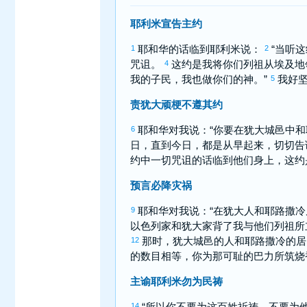
耶利米宣告主约
耶和华的话临到
耶利米
说：
“当听
1
2
咒诅。
这约是我将你们列祖从
埃及
地
4
我的子民，我也做你们的神。”
我好坚
5
责犹大顽梗不遵其约
耶和华对我说：“你要在
犹大
城邑中和
6
日，直到今日，都是从早起来，切切告
约中一切咒诅的话临到他们身上，这约
预言必降灾祸
耶和华对我说：“在
犹大
人和
耶路撒冷
9
以色列
家和
犹大
家背了我与他们列祖所
那时，
犹大
城邑的人和
耶路撒冷
的居
12
的数目相等，你为那可耻的
巴力
所筑烧
主谕耶利米勿为民祷
“所以你不要为这百姓祈祷，不要为
14