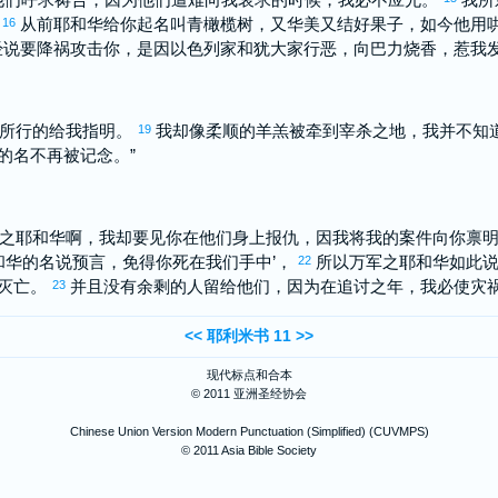
。
从前耶和华给你起名叫青橄榄树，又华美又结好果子，如今他用
16
经说要降祸攻击你，是因
以色列
家和
犹大
家行恶，向
巴力
烧香，惹我
们所行的给我指明。
我却像柔顺的羊羔被牵到宰杀之地，我并不知
19
的名不再被记念。”
军之耶和华啊，我却要见你在他们身上报仇，因我将我的案件向你禀
和华的名说预言，免得你死在我们手中’，
所以万军之耶和华如此说
22
荒灭亡。
并且没有余剩的人留给他们，因为在追讨之年，我必使灾
23
<<
耶利米书 11
>>
现代标点和合本
© 2011 亚洲圣经协会
Chinese Union Version Modern Punctuation (Simplified) (CUVMPS)
© 2011 Asia Bible Society