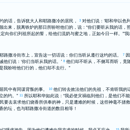
这约的话，告诉
犹大
人和
耶路撒冷
的居民，
对他们说：‘耶和华
以色
3
领出来，脱离铁炉的那日所吩咐他们的，说：“你们要听从我的话，
定向你们列祖所起的誓，给他们流奶与蜜之地，正如今日一样。’”我
耶路撒冷
街市上，宣告这一切话说：你们当听从遵行这约的话。
因
7
诫他们说：‘你们当听从我的话。’
他们却不听从，不侧耳而听，竟
8
是我吩咐他们行的，他们却不去行。”
居民中有同谋背叛的事。
他们转去效法他们的先祖，不肯听我的
10
立的约。”
所以耶和华如此说：“我必使灾祸临到他们，是他们不
11
民要去哀求他们烧香所供奉的神，只是遭难的时候，这些神毫不拯
香的坛，也与
耶路撒冷
街道的数目相等！
他们呼求祷告，因为他们遭难向我哀求的时候，我必不应允。
我所
15