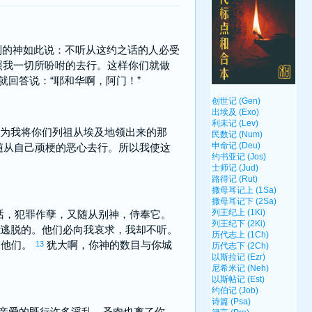
列
的神如此说：不听从这约之话的人必受
照我一切所吩咐的去行。这样你们就做
就回答说：“耶和华啊，阿门！”
为我将你们列祖从
埃及
地领出来的那
随从自己顽梗的恶心去行。所以我使这
话，犯罪作孽，又随从别神，侍奉它。
能逃脱的。他们必向我哀求，我却不听。
救他们。
犹大
啊，你神的数目与你城
13
亲爱的既行许多淫乱，圣肉也离了你，